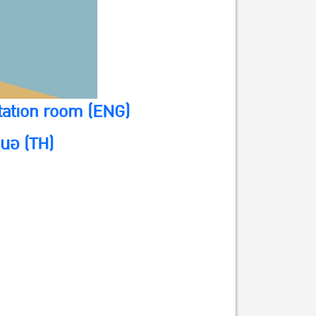
ation room (ENG)
นอ (TH)