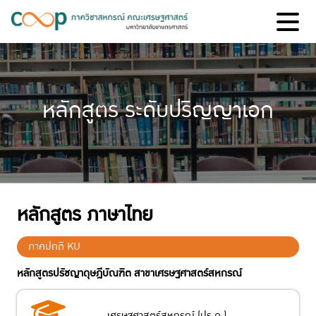
หลักสูตร ระดับปริญญาเอก
หลักสูตร ภาษาไทย
ภาคปกติ KU
หลักสูตรปรัชญาดุษฎีบัณฑิต สาขาเศรษฐศาสตร์สหกรณ์
เศรษฐศาสตร์สหกรณ์ (ปร.ด.)