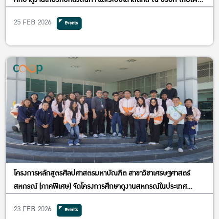
เดนท์ฟูดส์ จำกัด (มหาชน) สวนอุตสาหกรรมเครือสหพัฒน์ อำเภอ
25 FEB 2026
Events
ศรีราชา จังหวัดชลบุรี
โครงการหลักสูตรศิลปศาสตรมหาบัณฑิต สาขาวิชาเศรษฐศาสตร์
สหกรณ์ (ภาคพิเศษ) จัดโครงการศึกษาดูงานสหกรณ์ในประเทศ
ระหว่างวันที่ 20 และ 21 กุมภาพันธ์ 2569 ณ จังหวัดสระบุรี
23 FEB 2026
Events