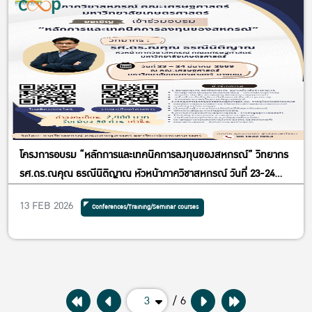
โครงการอบรม “หลักการและเทคนิคการลงทุนของสหกรณ์” วิทยากร
รศ.ดร.ณคุณ ธรณีนิติญาณ หัวหน้าภาควิชาสหกรณ์ วันที่ 23-24
มีนาคม 2569 ณ คณะเศรษฐศาสตร์ มหาวิทยาลัยเกษตรศาสตร์
13 FEB 2026
Conferences/Training/Seminar courses
บางเขน
3
/ 6