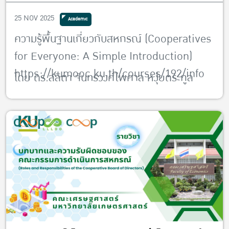
25 NOV 2025
Academic
ความรู้พื้นฐานเกี่ยวกับสหกรณ์ (Cooperatives
for Everyone: A Simple Introduction)
https://kumooc.ku.th/courses/192/info
โดย ดร.ลลิตา จันทรวงศ์ไพศาล หงุ่ยตระกูล
อาจารย์ภาควิชาสหกรณ์