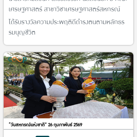
เศรษฐศาสตร์ สาขาวิชาเศรษฐศาสตร์สหกรณ์
ได้รับรางวัลความประพฤติดีดำรงตนตามหลักธร
รมนุญชีวิต
จากพุทธสมาคมแห่งประเทศไทย ในพระบรม
ราชูปถัมภ์
เมื่อวันที่ 31 พฤษภาคม 2569
“วันสหกรณ์แห่งชาติ” 26 กุมภาพันธ์ 2569