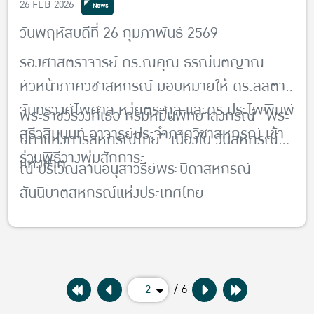
26 FEB 2026
News
วันพฤหัสบดีที่ 26 กุมภาพันธ์ 2569
รองศาสตราจารย์ ดร.ณคุณ ธรณีนิติญาณ
หัวหน้าภาควิชาสหกรณ์ มอบหมายให้ ดร.ลลิตา
จันทรวงศ์ไพศาล หงุ่ยตระกูล และดร.ประไพพิมพ์
พระราชวรวงศ์เธอ กรมหมื่นพิทยาลง
กรณ์ “พระ
สุธีวสินนนท์ อาจารย์ประจำภาควิชาสหกรณ์ เข้า
บิดาแห่งการสหกรณ์ไทย” เนื่องใน วันสหกรณ์
ร่วมพิธีวางพุ่มสักการะ
แห่งชาติ
ณ บริเวณลานอนุสาวรีย์พระบิดาสหกรณ์
สันนิบาตสหกรณ์แห่งประเทศไทย
2
/ 6