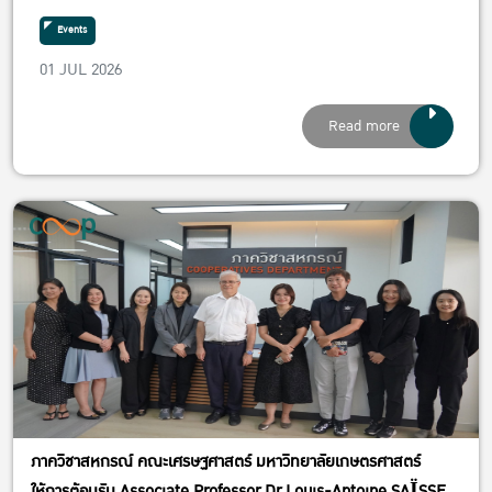
Département Sciences Économiques,
Sociales et de Gestion (SESG), L’Institut Agro
Events
Montpellier, สาธารณรัฐฝรั่งเศสเป็นวิทยากร
01 JUL 2026
บรรยาย โครงการบรรยายพิเศษประกอบรายวิชา
Read more
01125439 การวางแผนธุรกิจสหกรณ์และกิจการเพื่อ
สังคม หัวข้อบรรยาย “Success case of Agri
Cooperatives in France”
ภาควิชาสหกรณ์ คณะเศรษฐศาสตร์ มหาวิทยาลัยเกษตรศาสตร์
ให้การต้อนรับ Associate Professor Dr.Louis-Antoine SAÏSSET