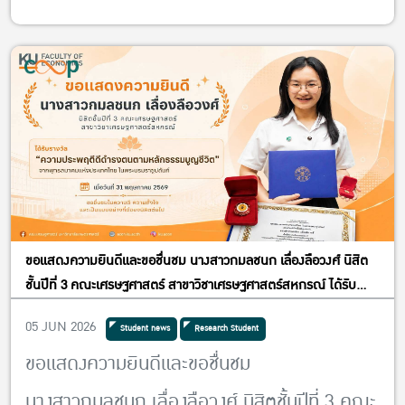
ขอแสดงความยินดีและขอชื่นชม นางสาวกมลชนก เลื่องลือวงศ์ นิสิต
ชั้นปีที่ 3 คณะเศรษฐศาสตร์ สาขาวิชาเศรษฐศาสตร์สหกรณ์ ได้รับ
รางวัลความประพฤติดีดำรงตนตามหลักธรรมนุญชีวิตจากพุทธสมาคม
05 JUN 2026
Student news
Research Student
แห่งประเทศไทย ในพระบรมราชูปถัมภ์เมื่อวันที่ 31 พฤษภาคม 2569
ขอแสดงความยินดีและขอชื่นชม
นางสาวกมลชนก เลื่องลือวงศ์ นิสิตชั้นปีที่ 3 คณะ