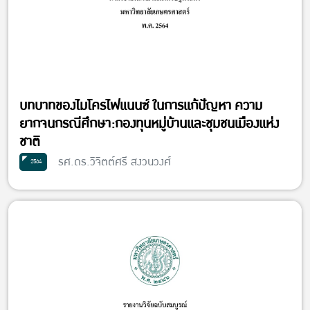
บทบาทของไมโครไฟแนนซ์ ในการแก้ปัญหา ความ
ยากจนกรณีศึกษา:กองทุนหมู่บ้านและชุมชนเมืองแห่ง
ชาติ
รศ.ดร.วิจิตต์ศรี สงวนวงศ์
2564