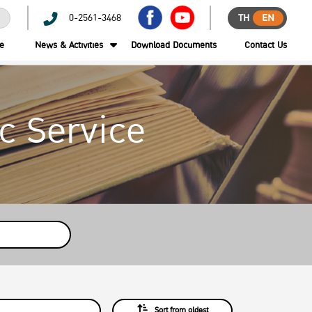
0-2561-3468
TH
EN
ce
News & Activities
Download Documents
Contact Us
c Service
Sort from oldest