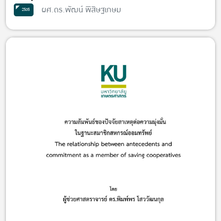
ผศ.ดร.พัฒน์ พิสิษฐเกษม
2565