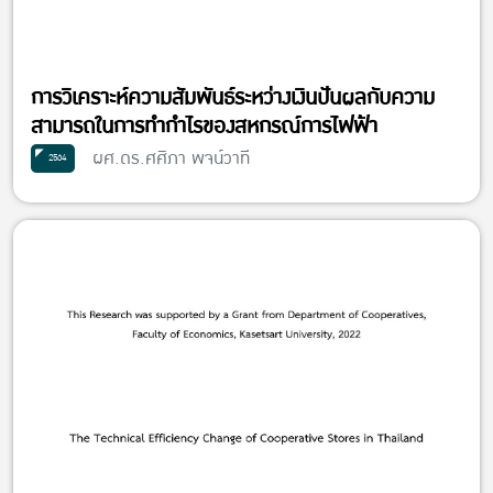
การวิเคราะห์ความสัมพันธ์ระหว่างเงินปันผลกับความ
สามารถในการทำกำไรของสหกรณ์การไฟฟ้า
ผศ.ดร.ศศิภา พจน์วาที
2564