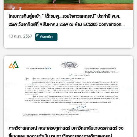
โครงการคืนสู่เหย้า ” โต๊ะชมพู…รวมใจชาวสหกรณ์” ประจำปี พ.ศ.
2569 วันอาทิตย์ที่ 9 สิงหาคม 2569 ณ ห้อง EC5205 Convention
Hall อาคาร 5 อาคารปฏิบัติการคณะเศรษฐศาสตร์ มหาวิทยาลัย
10 ส.ค. 2569
ข่าวภาควิชา
เกษตรศาสตร์
ภาควิชาสหกรณ์ คณะเศรษฐศาสตร์ มหาวิทยาลัยเกษตรศาสตร์ ขอ
ชี้แจงขอบเขตการดำเนินงานทางวิชาการของภาควิชาสหกรณ์