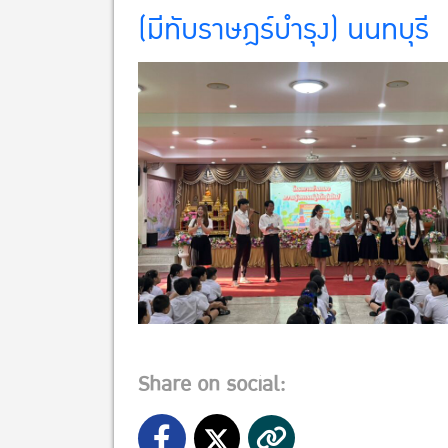
(มีทับราษฎร์บํารุง) นนทบุรี
Share on social: