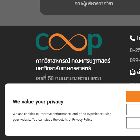
คณะผู้บริหารภาควิชา
โ
0-2
099
ภาควิชาสหกรณ์ คณะเศรษฐศาสตร์
มหาวิทยาลัยเกษตรศาสตร์
อ
เลขที่ 50 ถนนงามวงศ์วาน แขวง
coo
ลาดยาว เขตจตุจักร กรุงเทพฯ 10900
We value your privacy
We use cookies to improve performance. and good experience using
your website You can study the details at
Privacy Policy
Copyright©Faculty of Economics KU