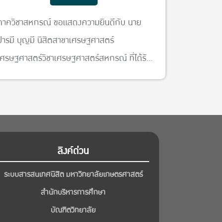
ภาควิชาสหกรณ์ ขอแสดงความยินดีกับ นาย
ปารมี บุญมี นิสิตสาขาเศรษฐศาสตร์
เศรษฐศาสตร์วิชาเศรษฐศาสตร์สหกรณ์ ที่ได้รับ
รางวัลชมเชย รางวัลนักศึกษาพระราชทาน ระดับ
อุดมศึกษา ประจำปีการศึกษา 2568 ประเภท
นักศึกษาพิการ
ลิงค์ด่วน
ระบบสารสนเทศนิสิต มหาวิทยาลัยเกษตรศาสตร์
สำนักบริหารการศึกษา
บัณฑิตวิทยาลัย