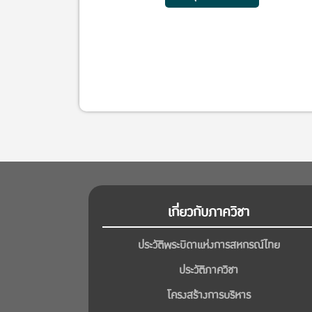
Cooperatives and Social Enterprises
2026) ภายใต้หัวข้อ “The Next Paradigm:
Redefining Cooperatives and Enterprise
through ESG Integration” ในวันพฤหัสบดีที่
16 กรกฎาคม 2569 ณ Convention Hall ชั้น 
อาคารปฏิบัติการคณะเศรษฐศาสตร์ (อาคาร 5)
มหาวิทยาลัยเกษตรศาสตร์
เกี่ยวกับภาควิชา
ประวัติพระบิดาแห่งการสหกรณ์ไทย
ประวัติภาควิชา
โครงสร้างการบริหาร